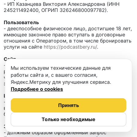
- ИП Казанцева Виктория Александровна (ИНН
245211492400, ОГРИП 326246800097782).
Пользователь
- дееспособное физическое лицо, достигшее 18 лет,
имеющее законное право вступать в договорные
отношения с Оператором, в том числе бронировать
услуги на сайте
https://podcastbery.ru/
.
Сайт
- информационный ресурс Оператора в интернете,
Мы используем технические данные для
расположенный по адресу
https://podcastbery.ru/
,
работы сайта и, с вашего согласия,
через который осуществляется непосредственный
Яндекс.Метрику для улучшения сервиса.
заказ услуг.
Подробнее о cookies
Целевое назначение Сайта
- предоставление Пользователям технической
Принять
возможности пользоваться Системой
бронирования.
Только необходимые
Заказ
- должным образом оформленный запрос