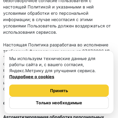
безоговорочное согласие Пользователя с
настоящей Политикой и указанными в ней
условиями обработки его персональной
информации; в случае несогласия с этими
условиями Пользователь должен воздержаться от
использования сервисов.
Настоящая Политика разработана во исполнение
требований Федерального закона от 27.07.2006 №
152-ФЗ «О персональных данных» (далее — «Закон
Мы используем технические данные для
о персональных данных») и действует в отношении
работы сайта и, с вашего согласия,
всей информации, которую Оператор может
Яндекс.Метрику для улучшения сервиса.
получить о Пользователях и Поставщиках при
Подробнее о cookies
использовании ими Сайта, сервисов и услуг
Оператора.
Принять
Только необходимые
ОСНОВНЫЕ ПОНЯТИЯ
Автоматизированная обработка персональных