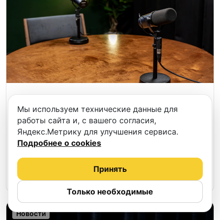
Выездная запись подкастов - услуга
Мы используем технические данные для
бронирования на Podcastbery.
работы сайта и, с вашего согласия,
Яндекс.Метрику для улучшения сервиса.
Никаких студийных стен, никаких «приезжайте
Подробнее о cookies
к нам»: профессионалы сами приедут к вам с
микрофонами, камерами и всем необходимым.
Принять
16.04.2026
32
Читать
Только необходимые
Новости