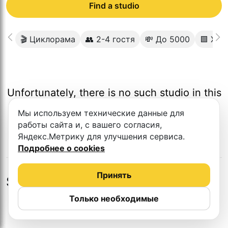
Find a studio
🎬 Циклорама
👥 2-4 гостя
💸 До 5000
🟩 Хро
Unfortunately, there is no such studio in this
city.
Мы используем технические данные для
работы сайта и, с вашего согласия,
Яндекс.Метрику для улучшения сервиса.
Подробнее о cookies
Принять
Studios in nearby cities
Только необходимые