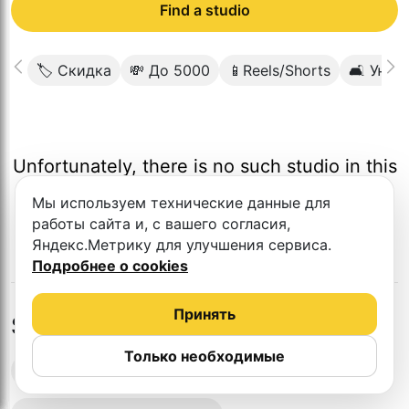
Find a studio
🏷 Скидка
💸 До 5000
📱Reels/Shorts
🛋 Уютн
Unfortunately, there is no such studio in this
city.
Мы используем технические данные для
работы сайта и, с вашего согласия,
Яндекс.Метрику для улучшения сервиса.
Подробнее о cookies
Принять
Studios in nearby cities
Только необходимые
Podcast recording studios