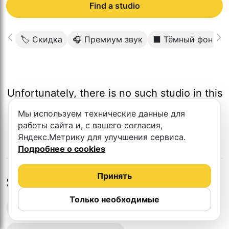
Find a studio
🏷 Скидка
🎧 Премиум звук
⬛️ Тёмный фон

Unfortunately, there is no such studio in this
city.
Мы используем технические данные для
работы сайта и, с вашего согласия,
Яндекс.Метрику для улучшения сервиса.
Подробнее о cookies
Принять
Studios in nearby cities
Только необходимые
Podcast recording studios