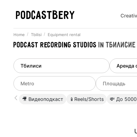
PODCASTBERY
Creati
Home
Tbilisi
Equipment rental
Podcast recording studios
in
Тбилисие
Finded
1
city
Select di
Tbilisi
All stu
Select metro
Select a range o
🎥 Видеоподкаст
📱Reels/Shorts
💸 До 5000
Podcas
Select city
0
Do not specify
Webina
Do not specify
U