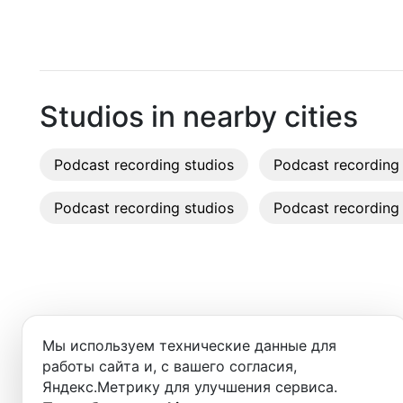
Tbilisi
Recordi
Rent st
On-site
Studios in nearby cities
Rent E
Podcast recording studios
Podcast recording 
Sound 
Podcast recording studios
Podcast recording 
Photo 
Добро пожаловать в ката
Мы используем технические данные для
Здесь вы найдёте:
работы сайта и, с вашего согласия,
Яндекс.Метрику для улучшения сервиса.
- студии для записи подкастов,